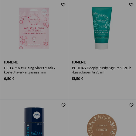
LUMENE
LUMENE
HELLÄ Moisturizing Sheet Mask -
PUHDAS Deeply Purifying Birch Scrub
kosteuttava kangasnaamio
-kasvokuorinta 75 ml
Original Price
Original Price
6,50 €
13,50 €