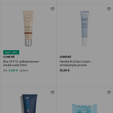
ALE –61%
LUMENE
LUMENE
Blur SPF 15 -pitkäkestoinen
Herkkä Rich Eye Cream -
meikkivoide 30ml
silmänympärysvoide
Discounted Price
Original Price
Original Price
alk.
9,00 €
31,90 €
22,90 €