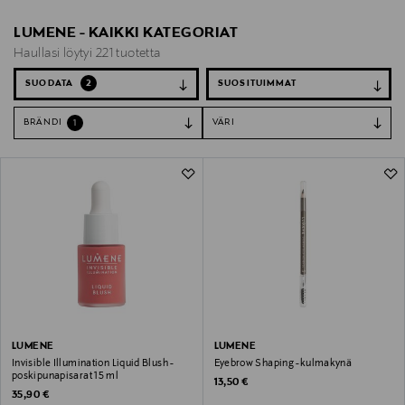
LUMENE - KAIKKI KATEGORIAT
Haullasi löytyi 221 tuotetta
SUODATA
2
BRÄNDI
VÄRI
1
LUMENE
LUMENE
Invisible Illumination Liquid Blush -
Eyebrow Shaping -kulmakynä
poskipunapisarat 15 ml
Original Price
13,50 €
Original Price
35,90 €