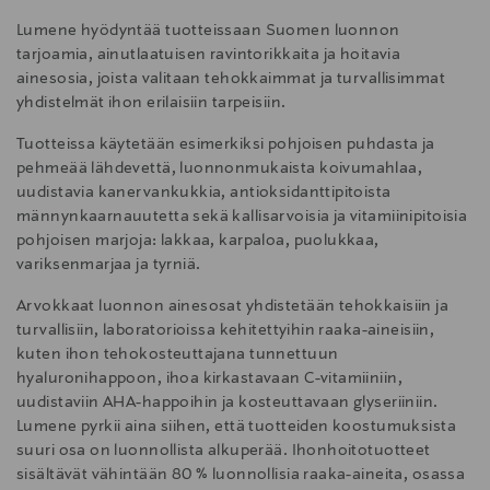
Lumene hyödyntää tuotteissaan Suomen luonnon
tarjoamia, ainutlaatuisen ravintorikkaita ja hoitavia
ainesosia, joista valitaan tehokkaimmat ja turvallisimmat
yhdistelmät ihon erilaisiin tarpeisiin.
Tuotteissa käytetään esimerkiksi pohjoisen puhdasta ja
pehmeää lähdevettä, luonnonmukaista koivumahlaa,
uudistavia kanervankukkia, antioksidanttipitoista
männynkaarnauutetta sekä kallisarvoisia ja vitamiinipitoisia
pohjoisen marjoja: lakkaa, karpaloa, puolukkaa,
variksenmarjaa ja tyrniä.
Arvokkaat luonnon ainesosat yhdistetään tehokkaisiin ja
turvallisiin, laboratorioissa kehitettyihin raaka-aineisiin,
kuten ihon tehokosteuttajana tunnettuun
hyaluronihappoon, ihoa kirkastavaan C-vitamiiniin,
uudistaviin AHA-happoihin ja kosteuttavaan glyseriiniin.
Lumene pyrkii aina siihen, että tuotteiden koostumuksista
suuri osa on luonnollista alkuperää. Ihonhoitotuotteet
sisältävät vähintään 80 % luonnollisia raaka-aineita, osassa