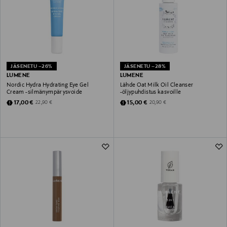
JÄSENETU –26%
JÄSENETU –28%
LUMENE
LUMENE
Nordic Hydra Hydrating Eye Gel
Lähde Oat Milk Oil Cleanser
Cream -silmänympärysvoide
-öljypuhdistus kasvoille
Discounted Price
Discounted Price
Original Price
Original Price
17,00 €
15,00 €
22,90 €
20,90 €