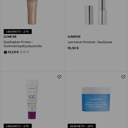
JÄSENETU –27%
LUMENE
LUMENE
Eyeshadow Primer -
Luminous Moisture -huulipuna
luomivärinpohjustusvoide
Original Price
19,50 €
Discounted Price
Original Price
13,50 €
18,50 €
JÄSENETU –27%
JÄSENETU –26%