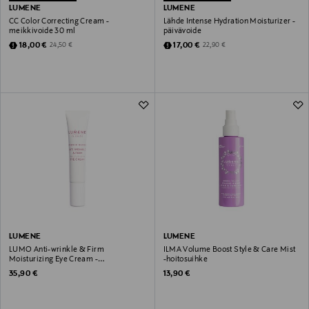
LUMENE
LUMENE
CC Color Correcting Cream -
Lähde Intense Hydration Moisturizer -
meikkivoide 30 ml
päivävoide
Discounted Price
Discounted Price
Original Price
Original Price
18,00 €
17,00 €
24,50 €
22,90 €
LUMENE
LUMENE
LUMO Anti-wrinkle & Firm
ILMA Volume Boost Style & Care Mist
Moisturizing Eye Cream -
-hoitosuihke
silmänympärysvoide 15 ml
Original Price
Original Price
35,90 €
13,90 €