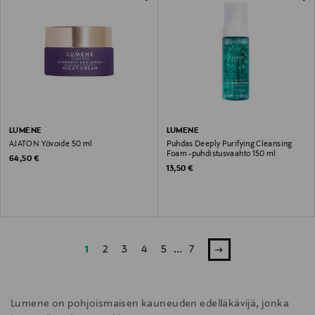
LUMENE
LUMENE
AJATON Yövoide 50 ml
Puhdas Deeply Purifying Cleansing
Foam -puhdistusvaahto 150 ml
Original Price
64,50 €
Original Price
13,50 €
1
2
3
4
5
...
7
Lumene on pohjoismaisen kauneuden edelläkävijä, jonka