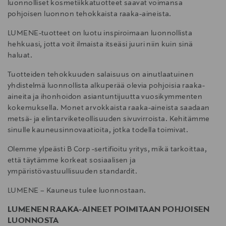
luonnolliset kosmetiikkatuotteet saavat voimansa
pohjoisen luonnon tehokkaista raaka-aineista.
LUMENE-tuotteet on luotu inspiroimaan luonnollista
hehkuasi, jotta voit ilmaista itseäsi juuri niin kuin sinä
haluat.
Tuotteiden tehokkuuden salaisuus on ainutlaatuinen
yhdistelmä luonnollista alkuperää olevia pohjoisia raaka-
aineita ja ihonhoidon asiantuntijuutta vuosikymmenten
kokemuksella. Monet arvokkaista raaka-aineista saadaan
metsä- ja elintarviketeollisuuden sivuvirroista. Kehitämme
sinulle kauneusinnovaatioita, jotka todella toimivat.
Olemme ylpeästi B Corp -sertifioitu yritys, mikä tarkoittaa,
että täytämme korkeat sosiaalisen ja
ympäristövastuullisuuden standardit.
LUMENE – Kauneus tulee luonnostaan.
LUMENEN RAAKA-AINEET POIMITAAN POHJOISEN
LUONNOSTA