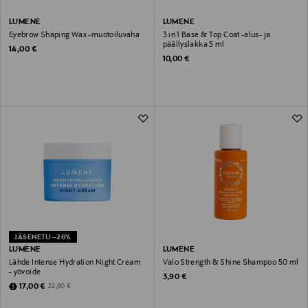
LUMENE
LUMENE
Eyebrow Shaping Wax -muotoiluvaha
3 in 1 Base & Top Coat -alus- ja
päällyslakka 5 ml
Original Price
14,00 €
Original Price
10,00 €
JÄSENETU –26%
LUMENE
LUMENE
Lähde Intense Hydration Night Cream
Valo Strength & Shine Shampoo 50 ml
- yövoide
Original Price
3,90 €
Discounted Price
Original Price
17,00 €
22,90 €