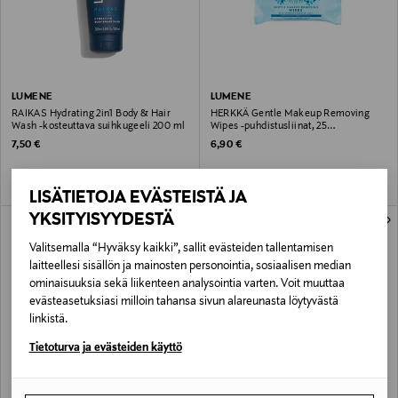
LUMENE
LUMENE
RAIKAS Hydrating 2in1 Body & Hair
HERKKÄ Gentle Makeup Removing
Wash -kosteuttava suihkugeeli 200 ml
Wipes -puhdistusliinat, 25
kpl/pakkaus
Original Price
Original Price
7,50 €
6,90 €
LISÄTIETOJA EVÄSTEISTÄ JA
YKSITYISYYDESTÄ
Valitsemalla “Hyväksy kaikki”, sallit evästeiden tallentamisen
laitteellesi sisällön ja mainosten personointia, sosiaalisen median
ominaisuuksia sekä liikenteen analysointia varten. Voit muuttaa
evästeasetuksiasi milloin tahansa sivun alareunasta löytyvästä
linkistä.
Tietoturva ja evästeiden käyttö
LUMENE
LUMENE