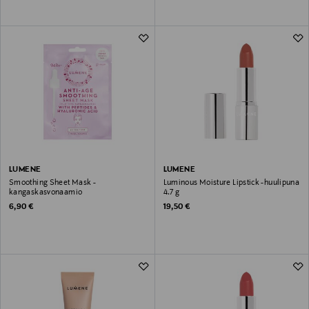
LUMENE
LUMENE
Smoothing Sheet Mask -
Luminous Moisture Lipstick -huulipuna
kangaskasvonaamio
4.7 g
Original Price
Original Price
6,90 €
19,50 €