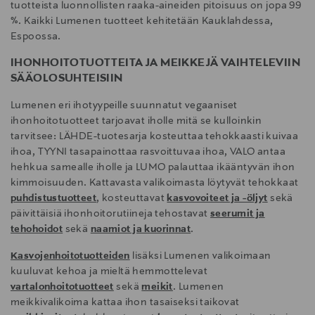
tuotteista luonnollisten raaka-aineiden pitoisuus on jopa 99
%. Kaikki Lumenen tuotteet kehitetään Kauklahdessa,
Espoossa.
IHONHOITOTUOTTEITA JA MEIKKEJÄ VAIHTELEVIIN
SÄÄOLOSUHTEISIIN
Lumenen eri ihotyypeille suunnatut vegaaniset
ihonhoitotuotteet tarjoavat iholle mitä se kulloinkin
tarvitsee: LÄHDE-tuotesarja kosteuttaa tehokkaasti kuivaa
ihoa, TYYNI tasapainottaa rasvoittuvaa ihoa, VALO antaa
hehkua samealle iholle ja LUMO palauttaa ikääntyvän ihon
kimmoisuuden. Kattavasta valikoimasta löytyvät tehokkaat
puhdistustuotteet
, kosteuttavat
kasvovoiteet ja -öljyt
sekä
päivittäisiä ihonhoitorutiineja tehostavat
seerumit ja
tehohoidot
sekä
naamiot ja kuorinnat
.
Kasvojenhoitotuotteiden
lisäksi Lumenen valikoimaan
kuuluvat kehoa ja mieltä hemmottelevat
vartalonhoitotuotteet
sekä
meikit
. Lumenen
meikkivalikoima kattaa ihon tasaiseksi taikovat