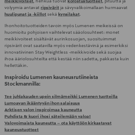
meikkivoiteet
, hehkua tuovat
korostustuotteet
, pituutta ja
volyymia antavat
ripsivärit
ja sävyvalikoimallaan hurmaavat
huulipunat ja -kiillot
sekä
kynsilakat
.
Ihonhoitotuotteiden tavoin myös Lumenen meikeissä on
huomioitu pohjoisen vaihtelevat sääolosuhteet: monet
meikkivoiteet sisältävät aurinkosuojan, suosituimmat
ripsivärit ovat saatavilla myös vedenkestävinä ja esimerkiksi
innovatiivinen Stay Weightless -meikkivoide sekä suojaa
ihoa ääriolosuhteilta että kestää niin sadetta, pakkasta kuin
hellettäkin.
Inspiroidu Lumenen kauneusrutiineista
Stockmannilla:
Tee juhlakauden upein silmämeikki Lumenen tuotteilla
Lumoavan ikääntyvän ihon salaisuus
Arktisen valon inspiroimaa kauneutta
Puhdista & kuori ihosi säteilemään valoa!
Valovoimaista kauneutta – ota käyttöön kirkastavat
kauneustuotteet