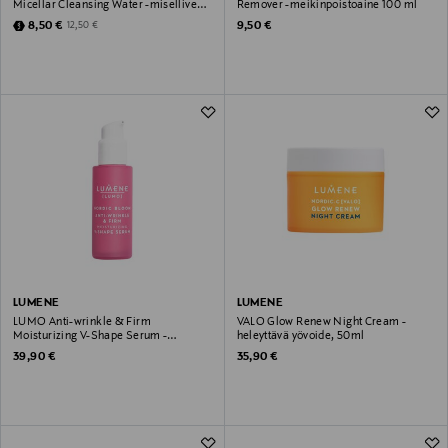
Micellar Cleansing Water -misellivesi
Remover -meikinpoistoaine 100 ml
250 ml
Discounted Price
Original Price
Original Price
8,50 €
9,50 €
12,50 €
LUMENE
LUMENE
LUMO Anti-wrinkle & Firm
VALO Glow Renew Night Cream -
Moisturizing V-Shape Serum -
heleyttävä yövoide, 50ml
pikakaunistaja 30 ml
Original Price
Original Price
39,90 €
35,90 €