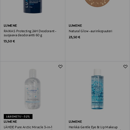
LUMENE
LUMENE
RAIKAS Protecting 24H Deodorant -
Natural Glow -aurinkopuuteri
suojaava deodorantti 60 g
Original Price
23,50 €
Original Price
13,50 €
JÄSENETU –32%
LUMENE
LUMENE
LÄHDE Pure Arctic Miracle 3-in-1
Herkkä Gentle Eye & Lip Makeup