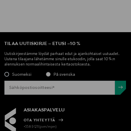
TILAA UUTISKIRJE
–
ETUSI
–
10 %
Uutiskirjeestämme löydät parhaat edut ja ajankohtaiset uutuudet.
Uutena tilaajana lähetämme sinulle etukoodin, jolla saat 10 %:n
alennuksen normaalihintaisesta kertaostoksesta.
Suomeksi
På svenska
ASIAKASPALVELU
OTA YHTEYTTÄ
+358 9 1211(pvm/mpm)