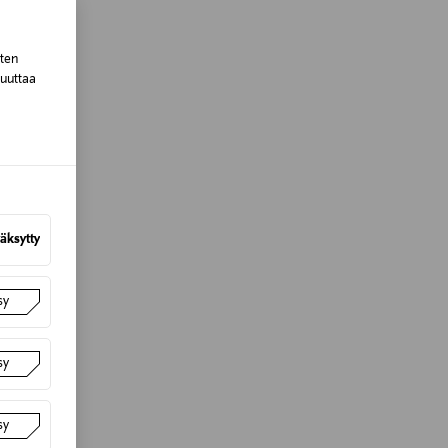
sten
muuttaa
äksytty
sy
sy
sy