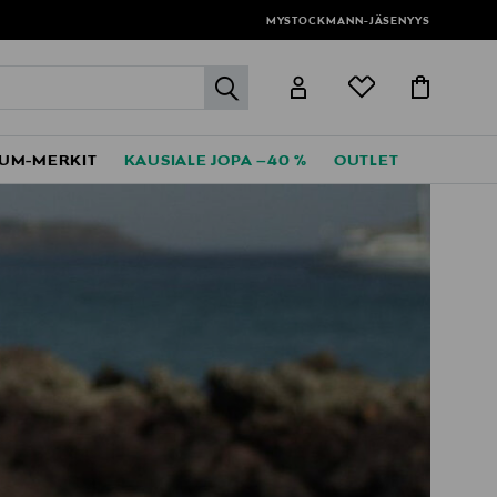
MYSTOCKMANN-JÄSENYYS
label.header.go
UM-MERKIT
KAUSIALE JOPA –40 %
OUTLET