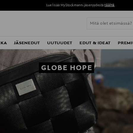
Lue lisää MyStockmann-jäsenyydestä
täältä
KKA
JÄSENEDUT
UUTUUDET
EDUT & IDEAT
PREMI
GLOBE HOPE