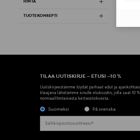
HINTA
TUOTEKONSEPTI
TILAA UUTISKIRJE
–
ETUSI
–
10 %
Uutiskirjeestämme löydät parhaat edut ja ajankohtai
tilaajana lähetämme sinulle etukoodin, jolla saat 10 
normaalihintaisesta kertaostoksesta.
Suomeksi
På svenska