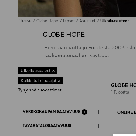
Etusivu
Globe Hope
Lapset
Asusteet
Ulkoiluasusteet
GLOBE HOPE
Ei mitään uutta jo vuodesta 2003. Gl
raakamateriaalien käyttöä.
Ulkoiluasusteet
Kaikki toimitusajat
GLOBE HO
Tyhjennä suodattimet
1 Tuotetta
1 Tuotetta
VERKKOKAUPAN SAATAVUUS
ONLINE 
1
TAVARATALOSAATAVUUS