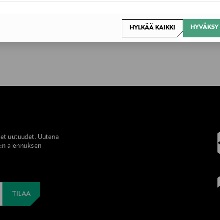
HYVÄKSY 
HYLKÄÄ KAIKKI
set uutuudet. Uutena
%:n alennuksen