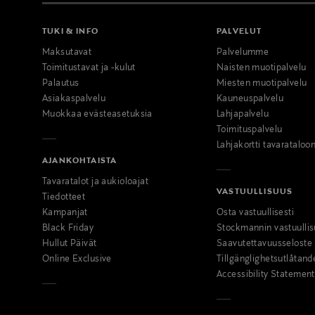
TUKI & INFO
PALVELUT
Maksutavat
Palvelumme
Toimitustavat ja -kulut
Naisten muotipalvelu
Palautus
Miesten muotipalvelu
Asiakaspalvelu
Kauneuspalvelu
Muokkaa evästeasetuksia
Lahjapalvelu
Toimituspalvelu
Lahjakortti tavarataloo
AJANKOHTAISTA
Tavaratalot ja aukioloajat
VASTUULLISUUS
Tiedotteet
Kampanjat
Osta vastuullisesti
Black Friday
Stockmannin vastuullis
Hullut Päivät
Saavutettavuusseloste
Online Exclusive
Tillgänglighetsutlåtand
Accessibility Statement