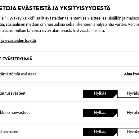
IETOJA EVÄSTEISTÄ JA YKSITYISYYDESTÄ
la “Hyväksy kaikki”, sallit evästeiden tallentamisen laitteellesi sisällön ja maino
tia, sosiaalisen median ominaisuuksia sekä liikenteen analysointia varten. Voit 
uksiasi milloin tahansa sivun alareunasta löytyvästä linkistä.
 ja evästeiden käyttö
SE EVÄSTERYHMIÄ
ttämättömät evästeet
Aina hyv
40%
OPE
IJASTIN, PINKKI
autusevästeet
Hylkää
Hyväk
d Price
iginal Price
,00 €
kkinointievästeet
Hylkää
Hyväk
astoevästeet
Hylkää
Hyväk