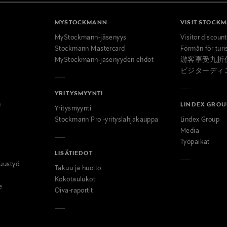
MYSTOCKMANN
VISIT STOCK
MyStockmann-jäsenyys
Visitor discoun
Stockmann Mastercard
Förmån för turi
MyStockmann-jäsenyyden ehdot
游客享受九折
ビジターディ
YRITYSMYYNTI
n
LINDEX GROU
Yritysmyynti
Stockmann Pro -yrityslahjakauppa
Lindex Group
Media
Työpaikat
LISÄTIEDOT
uustyö
Takuu ja huolto
Kokotaulukot
e
Oiva-raportit