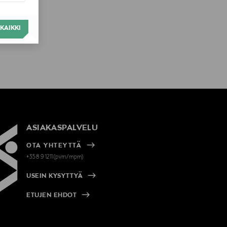
KAIKKI
ASIAKASPALVELU
OTA YHTEYTTÄ
+358 9 1211(pvm/mpm)
USEIN KYSYTTYÄ
ETUJEN EHDOT