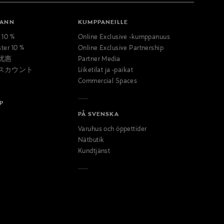
MANN
KUMPPANEILLE
t 10 %
Online Exclusive -kumppanuus
ster 10 %
Online Exclusive Partnership
优惠
Partner Media
スカウント
Liiketilat ja -paikat
Commercial Spaces
P
PÅ SVENSKA
Varuhus och öppettider
Nätbutik
Kundtjänst