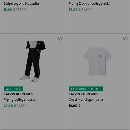
Stripe Logo -trikoopaita
Piping Zipthru -collegetakki
Discounted Price
Discounted Price
Original Price
Original Price
15,90 €
33,90 €
39,90 €
84,90 €
ALE –60%
ETUKUPONKITUOTE
CALVIN KLEIN KIDS
CALVIN KLEIN KIDS
Piping-collegehousut
Chest Monologo t-paita
Discounted Price
Original Price
Original Price
29,90 €
19,90 €
74,90 €