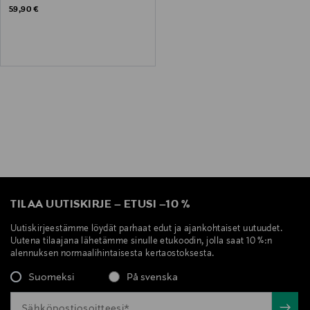
Original Price
59,90 €
TILAA UUTISKIRJE
–
ETUSI
–
10 %
Uutiskirjeestämme löydät parhaat edut ja ajankohtaiset uutuudet.
Uutena tilaajana lähetämme sinulle etukoodin, jolla saat 10 %:n
alennuksen normaalihintaisesta kertaostoksesta.
Suomeksi
På svenska