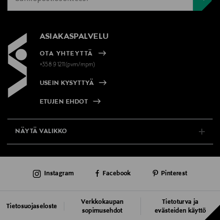
ASIAKASPALVELU
OTA YHTEYTTÄ
+358 9 1211(pvm/mpm)
USEIN KYSYTTYÄ
ETUJEN EHDOT
NÄYTÄ VALIKKO
TUKI & INFO
Instagram
Facebook
Pinterest
AJANKOHTAISTA
PALVELUT
Verkkokaupan
Tietoturva ja
Tietosuojaseloste
sopimusehdot
evästeiden käyttö