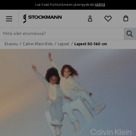
Lue lisää MyStockmann-jäsenyydestä
täältä
Menu
la
Etusivu
Calvin Klein Kids
Lapset
Lapset 92-140 cm
ETSI KAIKKI
NAISET
MIEHET
LAPSET
KOTI
KOSMETIIK