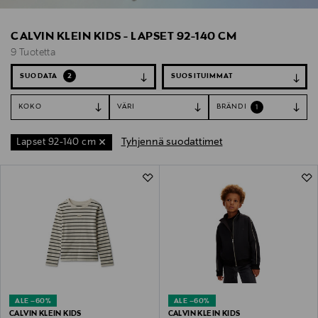
CALVIN KLEIN KIDS - LAPSET 92-140 CM
9 Tuotetta
SUODATA
2
KOKO
VÄRI
BRÄNDI
1
Tyhjennä suodattimet
Lapset 92-140 cm
9 Tuotetta
ALE –60%
ALE –60%
CALVIN KLEIN KIDS
CALVIN KLEIN KIDS