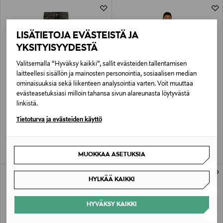
LISÄTIETOJA EVÄSTEISTÄ JA
YKSITYISYYDESTÄ
Valitsemalla “Hyväksy kaikki”, sallit evästeiden tallentamisen
laitteellesi sisällön ja mainosten personointia, sosiaalisen median
ominaisuuksia sekä liikenteen analysointia varten. Voit muuttaa
evästeasetuksiasi milloin tahansa sivun alareunasta löytyvästä
ALE –60%
ETUKUPONKITUOTE
CALVIN KLEIN KIDS
CALVIN KLEIN KIDS
linkistä.
Turn Up Skater -farkut
Monologo Essential -takki
Tietoturva ja evästeiden käyttö
Discounted Price
Original Price
Original Price
33,90 €
109,90 €
84,90 €
MUOKKAA ASETUKSIA
HYLKÄÄ KAIKKI
HYVÄKSY KAIKKI