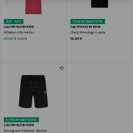
ALE –62%
ETUKUPONKITUOTE
CALVIN KLEIN KIDS
CALVIN KLEIN KIDS
Hihaton ribbimekko
Chest Monologo t-paita
Discounted Price
Original Price
Original Price
23,00 €
19,90 €
59,90 €
ETUKUPONKITUOTE
CALVIN KLEIN KIDS
Monogram Relaxed -shortsit