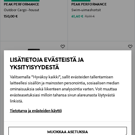
PEAK PERFORMANCE
PEAK PERFORMANCE
Outdoor Cargo -housut
Swim-uimashortsit
Original Price
Discounted Price
Original Price
150,00 €
41,40 €
70,00 €
LISÄTIETOJA EVÄSTEISTÄ JA
YKSITYISYYDESTÄ
Valitsemalla “Hyväksy kaikki”, sallit evästeiden tallentamisen
laitteellesi sisällön ja mainosten personointia, sosiaalisen median
ominaisuuksia sekä liikenteen analysointia varten. Voit muuttaa
evästeasetuksiasi milloin tahansa sivun alareunasta löytyvästä
ETUKUPONKITUOTE
ALE –41%
linkistä.
PEAK PERFORMANCE
PEAK PERFORMANCE
M Flier -housut
Outdoor Cargo -shortsit
Tietoturva ja evästeiden käyttö
Original Price
Discounted Price
Original Price
110,00 €
65,40 €
110,00 €
MUOKKAA ASETUKSIA