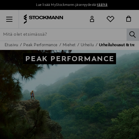
Lue lisää MyStockmann-jäsenyydestä
täältä
Menu
la
Etusivu
Peak Performance
Miehet
Urheilu
Urheiluhousut & treen
ETSI KAIKKI
NAISET
MIEHET
LAPSET
KOTI
KOSMETIIK
PEAK PERFORMANCE