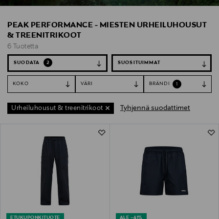
PEAK PERFORMANCE - MIESTEN URHEILUHOUSUT
& TREENITRIKOOT
6 Tuotetta
SUODATA
2
KOKO
VÄRI
BRÄNDI
1
Tyhjennä suodattimet
Urheiluhousut & treenitrikoot
6 Tuotetta
ETUKUPONKITUOTE
ALE –41%