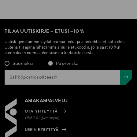
TILAA UUTISKIRJE
–
ETUSI
–
10 %
Uutiskirjeestämme löydät parhaat edut ja ajankohtaiset uutuudet.
Uutena tilaajana lähetämme sinulle etukoodin, jolla saat 10 %:n
alennuksen normaalihintaisesta kertaostoksesta.
Suomeksi
På svenska
ASIAKASPALVELU
OTA YHTEYTTÄ
+358 9 1211(pvm/mpm)
USEIN KYSYTTYÄ