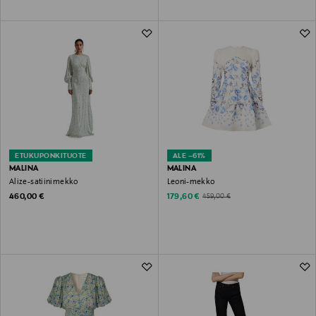
ETUKUPONKITUOTE
ALE –61%
MALINA
MALINA
Alize-satiinimekko
Leoni-mekko
Original Price
Discounted Price
Original Price
460,00 €
179,60 €
459,00 €