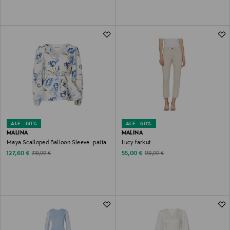
ALE –60%
ALE –60%
MALINA
MALINA
Maya Scalloped Balloon Sleeve -paita
Lucy-farkut
Discounted Price
Discounted Price
Original Price
Original Price
127,60 €
55,00 €
319,00 €
139,00 €