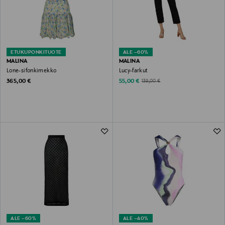
ETUKUPONKITUOTE
ALE –60%
MALINA
MALINA
Lone-sifonkimekko
Lucy-farkut
Original Price
Discounted Price
Original Price
365,00 €
55,00 €
139,00 €
ALE –60%
ALE –40%