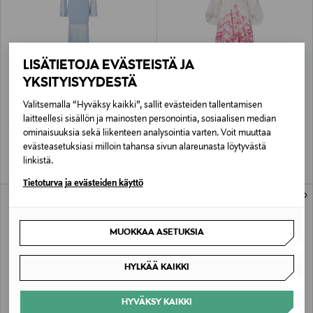
LISÄTIETOJA EVÄSTEISTÄ JA
YKSITYISYYDESTÄ
ALE –61%
ALE –61%
MALINA
MALINA
Valitsemalla “Hyväksy kaikki”, sallit evästeiden tallentamisen
Haisley Maxi Dress -mekko
Sasia Midi Dress -midimekko
laitteellesi sisällön ja mainosten personointia, sosiaalisen median
Discounted Price
Discounted Price
Original Price
Original Price
131,60 €
199,60 €
339,00 €
510,00 €
ominaisuuksia sekä liikenteen analysointia varten. Voit muuttaa
evästeasetuksiasi milloin tahansa sivun alareunasta löytyvästä
linkistä.
Tietoturva ja evästeiden käyttö
MUOKKAA ASETUKSIA
HYLKÄÄ KAIKKI
HYVÄKSY KAIKKI