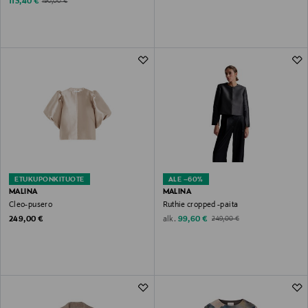
Discounted Price
Original Price
113,40 €
190,00 €
ETUKUPONKITUOTE
ALE –60%
MALINA
MALINA
Cleo-pusero
Ruthie cropped -paita
Original Price
Discounted Price
Original Price
alk.
249,00 €
99,60 €
249,00 €