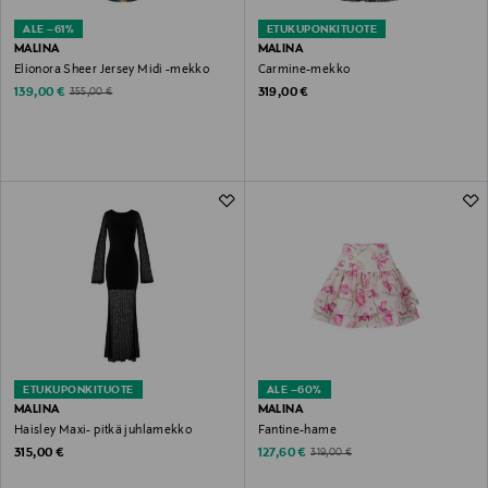
ALE –61%
ETUKUPONKITUOTE
MALINA
MALINA
Elionora Sheer Jersey Midi -mekko
Carmine-mekko
Discounted Price
Original Price
Original Price
139,00 €
319,00 €
355,00 €
ETUKUPONKITUOTE
ALE –60%
MALINA
MALINA
Haisley Maxi- pitkä juhlamekko
Fantine-hame
Original Price
Discounted Price
Original Price
315,00 €
127,60 €
319,00 €