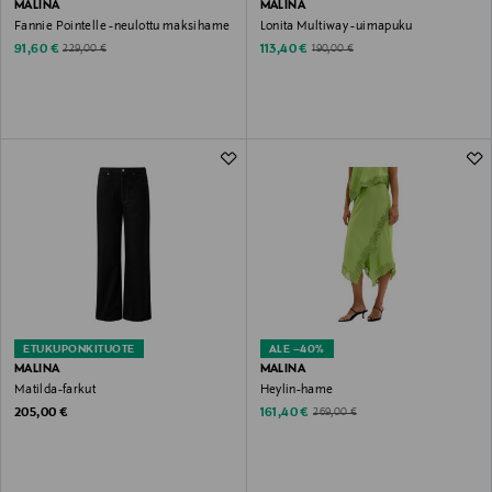
MALINA
MALINA
Fannie Pointelle -neulottu maksihame
Lonita Multiway -uimapuku
Discounted Price
Discounted Price
Original Price
Original Price
91,60 €
113,40 €
229,00 €
190,00 €
ETUKUPONKITUOTE
ALE –40%
MALINA
MALINA
Matilda-farkut
Heylin-hame
Original Price
Discounted Price
Original Price
205,00 €
161,40 €
269,00 €