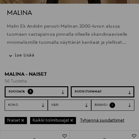
MALINA
Malin Ek Andrén perusti Malinan 2000-luvun alussa
tuomaan vastapainoa pinnalla olleelle skandinaaviselle
minimalismille tuomalla näyttävät kankaat ja ylelliset
materiaalit taas muotiin. Tänä päivänä Malina on
Lue Lisää
edelleen uskollinen tyylilleen ja sen luomukset ovat
naisellisia sekä herkullisen yksityiskohtaisia ja värikkäitä.
MALINA - NAISET
Tutustu erityisesti Malinan ihaniin juhlamekkoihin, jotka
56 Tuotetta
ovat näyttävä valinta kaikkiin juhliin.
SUODATA
3
KOKO
VÄRI
BRÄNDI
1
Tyhjennä suodattimet
Naiset
Kaikki toimitusajat
56 Tuotetta