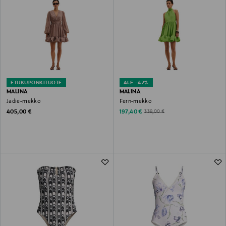
ETUKUPONKITUOTE
ALE –42%
MALINA
MALINA
Jadie-mekko
Fern-mekko
Original Price
Discounted Price
Original Price
405,00 €
197,40 €
339,00 €