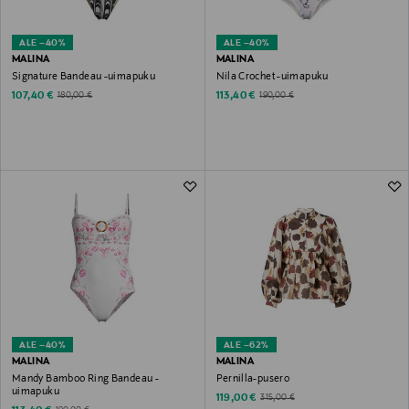
ALE –40%
ALE –40%
MALINA
MALINA
Signature Bandeau -uimapuku
Nila Crochet -uimapuku
Discounted Price
Discounted Price
Original Price
Original Price
107,40 €
113,40 €
180,00 €
190,00 €
ALE –40%
ALE –62%
MALINA
MALINA
Mandy Bamboo Ring Bandeau -
Pernilla-pusero
uimapuku
Discounted Price
Original Price
119,00 €
315,00 €