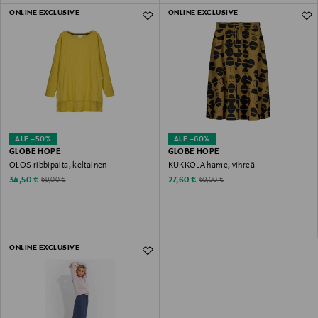
ONLINE EXCLUSIVE
ONLINE EXCLUSIVE
ALE –50%
ALE –60%
GLOBE HOPE
GLOBE HOPE
OLOS ribbipaita, keltainen
KUKKOLA hame, vihreä
Discounted Price
Discounted Price
Original Price
Original Price
34,50 €
27,60 €
69,00 €
69,00 €
ONLINE EXCLUSIVE