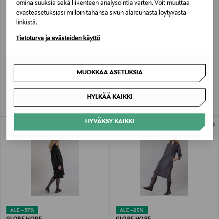
ominaisuuksia sekä liikenteen analysointia varten. Voit muuttaa
evästeasetuksiasi milloin tahansa sivun alareunasta löytyvästä
linkistä.
Tietoturva ja evästeiden käyttö
ALE –30%
GLOBE HOPE
GLOBE HOPE
VIRTAUS ribbineuloshousut, musta
AALIS ribbipaita, musta
MUOKKAA ASETUKSIA
Discounted Price
Original Price
Original Price
55,30 €
69,00 €
79,00 €
HYLKÄÄ KAIKKI
HYVÄKSY KAIKKI
ONLINE EXCLUSIVE
ONLINE EXCLUSIVE
ALE –37%
ALE –25%
GLOBE HOPE
GLOBE HOPE