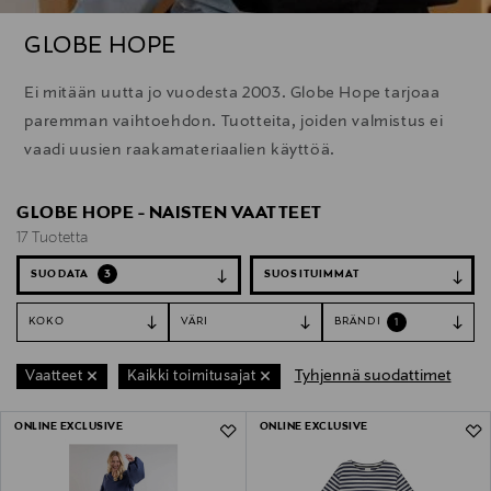
GLOBE HOPE
Ei mitään uutta jo vuodesta 2003. Globe Hope tarjoaa
paremman vaihtoehdon. Tuotteita, joiden valmistus ei
vaadi uusien raakamateriaalien käyttöä.
GLOBE HOPE - NAISTEN VAATTEET
17 Tuotetta
SUODATA
3
KOKO
VÄRI
BRÄNDI
1
Tyhjennä suodattimet
Vaatteet
Kaikki toimitusajat
17 Tuotetta
ONLINE EXCLUSIVE
ONLINE EXCLUSIVE