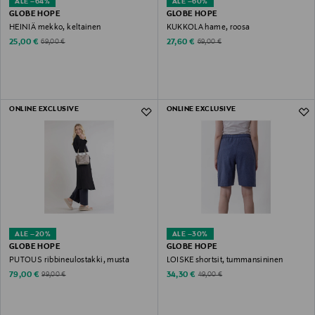
ALE –64%
ALE –60%
GLOBE HOPE
GLOBE HOPE
HEINIÄ mekko, keltainen
KUKKOLA hame, roosa
Discounted Price
Discounted Price
Original Price
Original Price
25,00 €
27,60 €
69,00 €
69,00 €
ONLINE EXCLUSIVE
ONLINE EXCLUSIVE
ALE –20%
ALE –30%
GLOBE HOPE
GLOBE HOPE
PUTOUS ribbineulostakki, musta
LOISKE shortsit, tummansininen
Discounted Price
Discounted Price
Original Price
Original Price
79,00 €
34,30 €
99,00 €
49,00 €