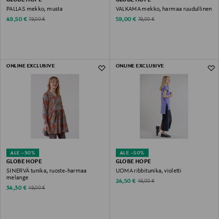
PALLAS mekko, musta
VALKAMA mekko, harmaa ruudullinen
Discounted Price
Discounted Price
Original Price
Original Price
49,50 €
59,00 €
79,00 €
79,00 €
ONLINE EXCLUSIVE
ONLINE EXCLUSIVE
ALE –30%
ALE –50%
GLOBE HOPE
GLOBE HOPE
SINERVÄ tunika, ruoste-harmaa
UOMA ribbitunika, violetti
melange
Discounted Price
Original Price
24,50 €
49,00 €
Discounted Price
Original Price
34,30 €
49,00 €