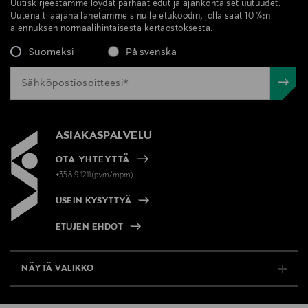
Uutiskirjeestämme löydät parhaat edut ja ajankohtaiset uutuudet.
Uutena tilaajana lähetämme sinulle etukoodin, jolla saat 10 %:n
alennuksen normaalihintaisesta kertaostoksesta.
Suomeksi
På svenska
ASIAKASPALVELU
OTA YHTEYTTÄ
+358 9 1211(pvm/mpm)
USEIN KYSYTTYÄ
ETUJEN EHDOT
NÄYTÄ VALIKKO
TUKI & INFO