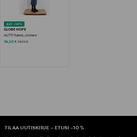
ALE –50%
GLOBE HOPE
AUTTI hame, sininen
Discounted Price
Original Price
34,50 €
69,00 €
TILAA UUTISKIRJE
–
ETUSI
–
10 %