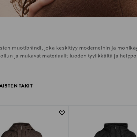
n muotibrändi, joka keskittyy moderneihin ja monikäyttö
lun ja mukavat materiaalit luoden tyylikkäitä ja helppok
AISTEN TAKIT