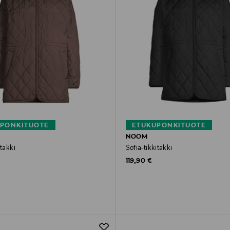
PONKITUOTE
ETUKUPONKITUOTE
NOOM
itakki
Sofia-tikkitakki
rice
Original Price
119,90 €