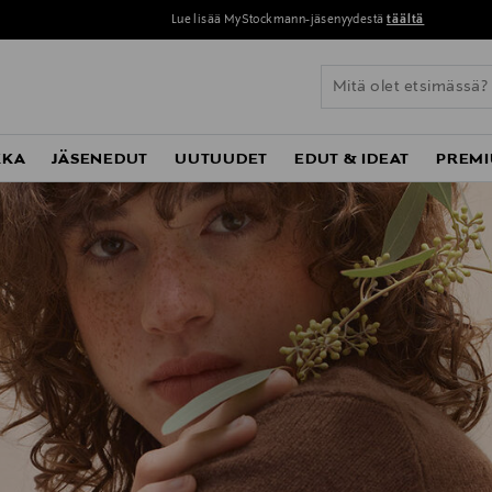
Lue lisää MyStockmann-jäsenyydestä
täältä
KKA
JÄSENEDUT
UUTUUDET
EDUT & IDEAT
PREMI