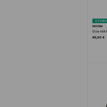
ETUKU
NOOM
Elsie-tikkil
Original P
89,90 €