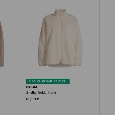
ETUKUPONKITUOTE
NOOM
Shelby Teddy -takki
Original Price
69,90 €