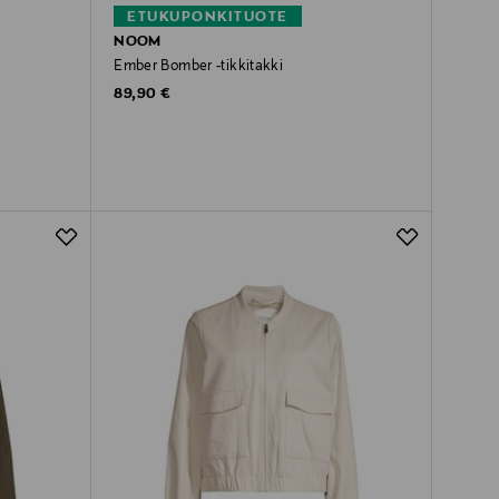
ETUKUPONKITUOTE
NOOM
Ember Bomber -tikkitakki
Original Price
89,90 €