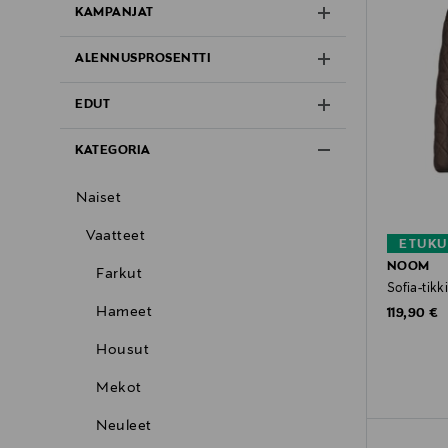
KAMPANJAT
ALENNUSPROSENTTI
EDUT
KATEGORIA
Naiset
Vaatteet
ETUKU
NOOM
Farkut
Sofia-tikk
Hameet
Original P
119,90 €
Housut
Mekot
Neuleet