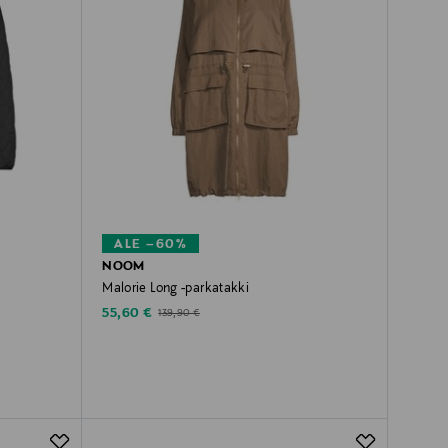
ALE –60%
NOOM
Malorie Long -parkatakki
Discounted Price
Original Price
55,60 €
139,90 €