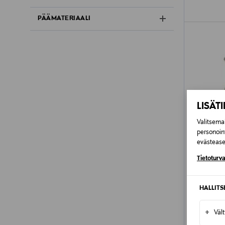
PÄÄMATERIAALI
LISÄT
Valitsemal
personoin
evästeaset
Tietoturva
HALLIT
ETUKU
NOOM
+
Väl
Scarlett Te