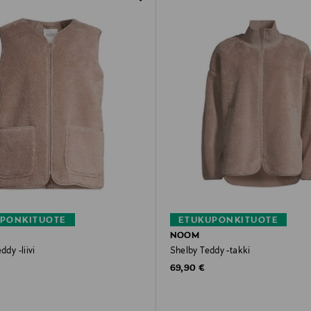
PONKITUOTE
ETUKUPONKITUOTE
NOOM
ddy -liivi
Shelby Teddy -takki
rice
Original Price
69,90 €