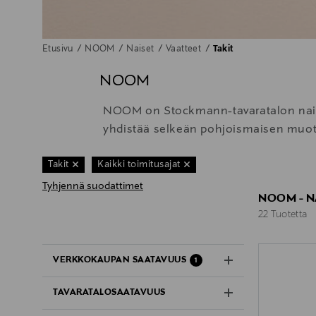
Etusivu
NOOM
Naiset
Vaatteet
Takit
NOOM
NOOM on Stockmann-tavaratalon naiste
yhdistää selkeän pohjoismaisen muotoi
Takit
Kaikki toimitusajat
Tyhjennä suodattimet
NOOM - N
22 Tuotetta
22 Tuotetta
VERKKOKAUPAN SAATAVUUS
1
TAVARATALOSAATAVUUS