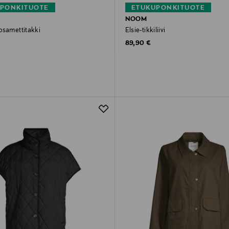
PONKITUOTE
ETUKUPONKITUOTE
NOOM
osamettitakki
Elsie-tikkiliivi
rice
Original Price
89,90 €