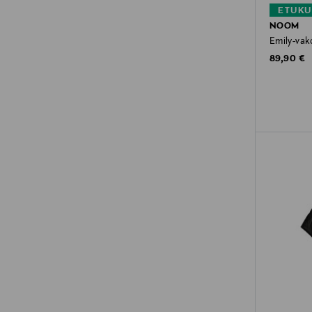
ETUKU
NOOM
Emily-vak
Original P
89,90 €