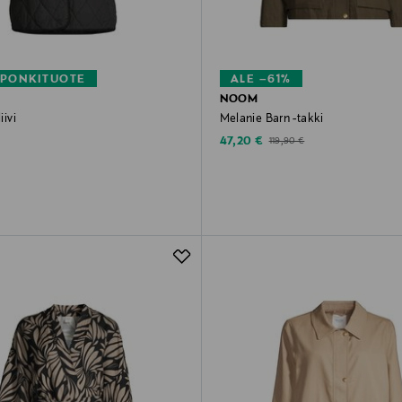
PONKITUOTE
ALE –61%
NOOM
iivi
Melanie Barn -takki
rice
Discounted Price
Original Price
47,20 €
119,90 €