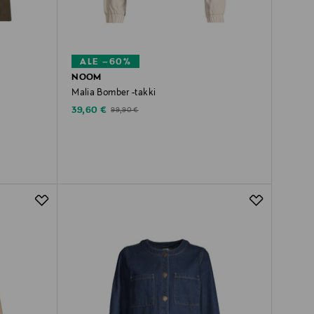
ALE –60%
NOOM
Malia Bomber -takki
Discounted Price
Original Price
39,60 €
99,90 €