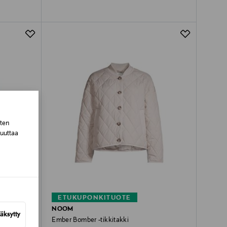
sten
muuttaa
ETUKUPONKITUOTE
NOOM
äksytty
Ember Bomber -tikkitakki