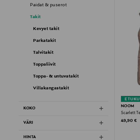
Paidat & puserot
Takit
Kevyet takit
Parkatakit
Talvitakit
Toppaliivit
Toppa- & untuvatakit
Villakangastakit
ETUKU
NOOM
KOKO
Scarlett Te
Original P
49,90 €
VÄRI
HINTA