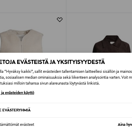
IETOJA EVÄSTEISTÄ JA YKSITYISYYDESTÄ
la “Hyväksy kaikki”, sallit evästeiden tallentamisen laitteellesi sisällön ja maino
tia, sosiaalisen median ominaisuuksia sekä liikenteen analysointia varten. Voit 
uksiasi milloin tahansa sivun alareunasta löytyvästä linkistä.
 ja evästeiden käyttö
SE EVÄSTERYHMIÄ
PONKITUOTE
ETUKUPONKITUOTE
NOOM
ttämättömät evästeet
Aina hyv
ddy -liivi
Emily-vakosamettitakki