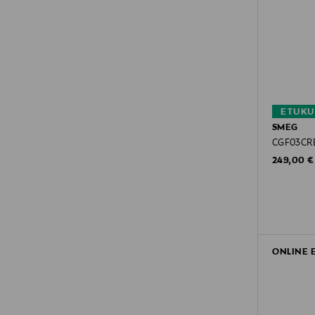
ETUKU
SMEG
CGF03CREU
Original P
249,00 €
ONLINE 