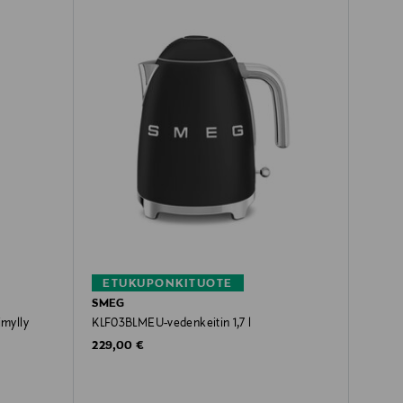
ETUKUPONKITUOTE
SMEG
mylly
KLF03BLMEU-vedenkeitin 1,7 l
Original Price
229,00 €