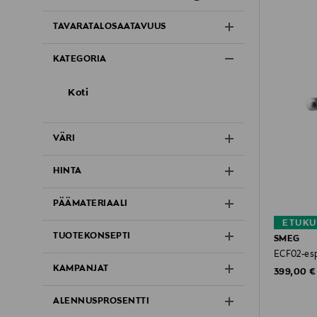
TAVARATALOSAATAVUUS
KATEGORIA
Koti
VÄRI
HINTA
PÄÄMATERIAALI
ETUKU
TUOTEKONSEPTI
SMEG
ECF02-es
KAMPANJAT
Original P
399,00 €
ALENNUSPROSENTTI