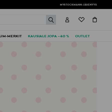
MYSTOCKMANN-JÄSENYYS
label.header.go
UM-MERKIT
KAUSIALE JOPA –40 %
OUTLET