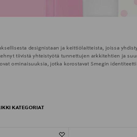
ellisesta designistaan ja keittiölaitteista, joissa yhdist
hnyt tiivistä yhteistyötä tunnettujen arkkitehtien ja suu
ovat ominaisuuksia, jotka korostavat Smegin identiteettiä 
astiat, jotka ovat tyylikkäitä ja huippulaatuisia. Näitä S
käyttää kaikilla liesityypeillä ja laittaa vielä uuniinkin.
AIKKI KATEGORIAT