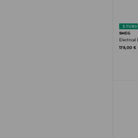
ETUKU
SMEG
Electrica
Original P
179,00 €