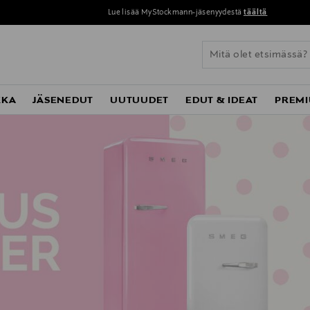
Lue lisää MyStockmann-jäsenyydestä
täältä
KKA
JÄSENEDUT
UUTUUDET
EDUT & IDEAT
PREMI