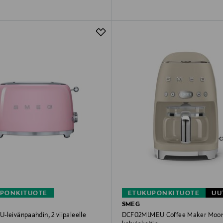
PONKITUOTE
ETUKUPONKITUOTE
UU
SMEG
-leivänpaahdin, 2 viipaleelle
DCF02MLMEU Coffee Maker Moonl