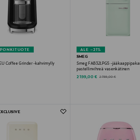
PONKITUOTE
ALE –21%
SMEG
 Coffee Grinder -kahvimylly
Smeg FAB32LPG5 -jääkaappipakas
pastellinvihreä vasenkätinen
rice
Discounted Price
Original Price
2 199,00 €
2 799,00 €
EXCLUSIVE