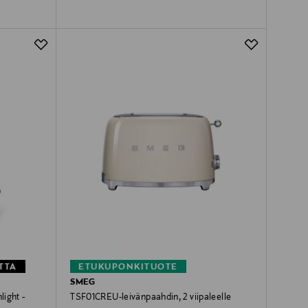
TTA
ETUKUPONKITUOTE
SMEG
ight -
TSF01CREU-leivänpaahdin, 2 viipaleelle