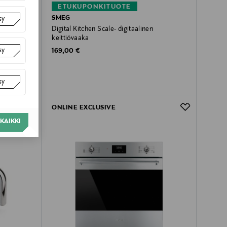
ETUKUPONKITUOTE
SMEG
sy
Digital Kitchen Scale- digitaalinen
keittiövaaka
sy
Original Price
169,00 €
sy
ONLINE EXCLUSIVE
KAIKKI