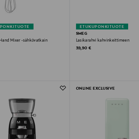
PONKITUOTE
ETUKUPONKITUOTE
SMEG
l Hand Mixer -sähkövatkain
Lasikarahvi kahvinkeittimeen
rice
Original Price
39,90 €
ONLINE EXCLUSIVE