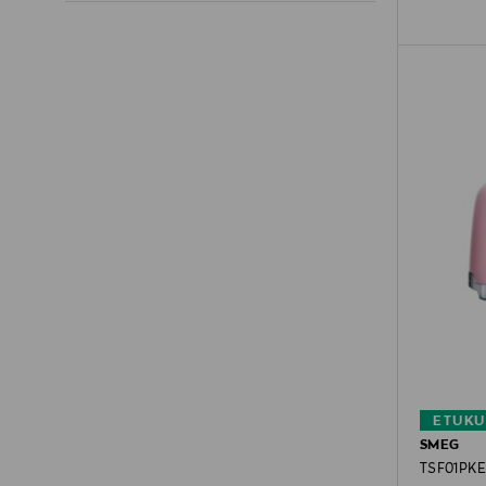
ETUKU
SMEG
TSF01PKEU