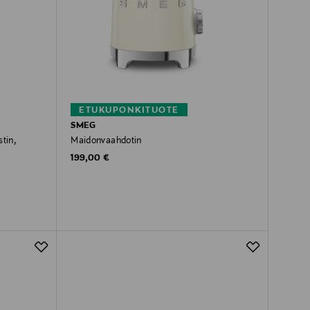
ETUKUPONKITUOTE
SMEG
tin,
Maidonvaahdotin
Original Price
199,00 €