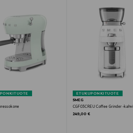
PONKITUOTE
ETUKUPONKITUOTE
SMEG
pressokone
CGF03CREU Coffee Grinder -kahvi
rice
Original Price
249,00 €