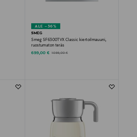
ALE –36%
SMEG
Smeg SF6300TVX Classic kiertoilmauuni,
ruostumaton teräs
Discounted Price
Original Price
699,00 €
1 099,00 €