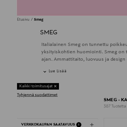
Etusivu
Smeg
SMEG
Italialainen Smeg on tunnettu poikkeuks
yksityiskohtien huomiointi. Smeg on te
ajan. Ammattitaito, luovuus ja design 
elämää.
Lue Lisää
Smegin viimeisin aluevaltaus on keitto
Kaikki toimitusajat
kehittämiä keittiövälineitä voi huoletta 
Tyhjennä suodattimet
SMEG - K
387 Tuotetta
387 Tuotetta
VERKKOKAUPAN SAATAVUUS
1