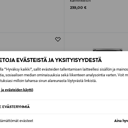
kahvinkeitin
rice
Original Price
239,00 €
IETOJA EVÄSTEISTÄ JA YKSITYISYYDESTÄ
la “Hyväksy kaikki”, sallit evästeiden tallentamisen laitteellesi sisällön ja maino
tia, sosiaalisen median ominaisuuksia sekä liikenteen analysointia varten. Voit 
uksiasi milloin tahansa sivun alareunasta löytyvästä linkistä.
 ja evästeiden käyttö
SE EVÄSTERYHMIÄ
ttämättömät evästeet
Aina hyv