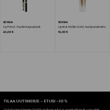
SENSAI
SENSAI
Lip Pencil -huultenrajauskynä
Lipstick Holder Gold -huulipunakotelo
Original Price
Original Price
45,00 €
16,00 €
TILAA UUTISKIRJE
–
ETUSI
–
10 %