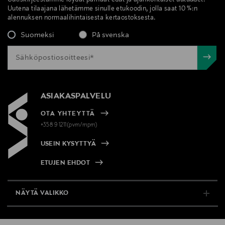
Uutiskirjeestämme löydät parhaat edut ja ajankohtaiset uutuudet.
Uutena tilaajana lähetämme sinulle etukoodin, jolla saat 10 %:n
alennuksen normaalihintaisesta kertaostoksesta.
Suomeksi
På svenska
ASIAKASPALVELU
OTA YHTEYTTÄ
+358 9 1211(pvm/mpm)
USEIN KYSYTTYÄ
ETUJEN EHDOT
NÄYTÄ VALIKKO
TUKI & INFO