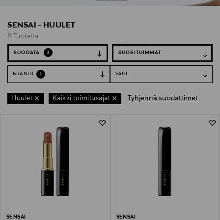
SENSAI - HUULET
8 Tuotetta
SUODATA
3
BRÄNDI
VÄRI
1
Tyhjennä suodattimet
Huulet
Kaikki toimitusajat
8 Tuotetta
SENSAI
SENSAI