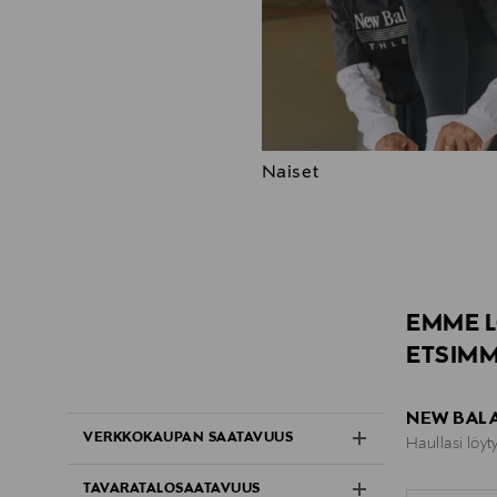
Naiset
EMME L
ETSIMM
NEW BALA
VERKKOKAUPAN SAATAVUUS
Haullasi löyty
TAVARATALOSAATAVUUS