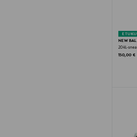
ETUKU
NEW BA
204L-snea
Original P
150,00 €