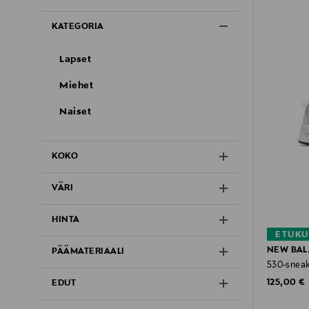
KATEGORIA
Lapset
Miehet
Naiset
KOKO
VÄRI
HINTA
ETUKU
NEW BA
PÄÄMATERIAALI
530-sneak
Original P
125,00 €
EDUT