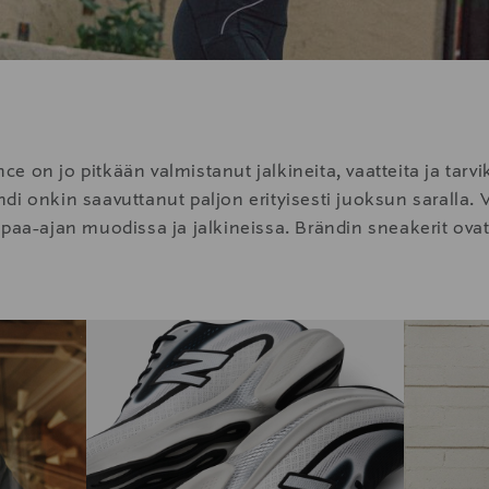
 on jo pitkään valmistanut jalkineita, vaatteita ja tarvi
di onkin saavuttanut paljon erityisesti juoksun saralla
vapaa-ajan muodissa ja jalkineissa. Brändin sneakerit 
ailijoidenkin jalassa. Eikä ihme, koska New Balancen jalk
yyli, mukavuus ja laatu.