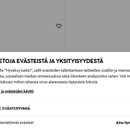
IETOJA EVÄSTEISTÄ JA YKSITYISYYDESTÄ
la “Hyväksy kaikki”, sallit evästeiden tallentamisen laitteellesi sisällön ja maino
tia, sosiaalisen median ominaisuuksia sekä liikenteen analysointia varten. Voit 
uksiasi milloin tahansa sivun alareunasta löytyvästä linkistä.
 ja evästeiden käyttö
SE EVÄSTERYHMIÄ
PONKITUOTE
ETUKUPONKITUOTE
ttämättömät evästeet
Aina hyv
LANCE
NEW BALANCE