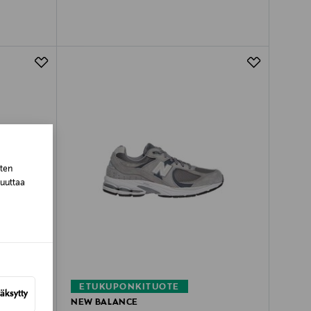
sten
muuttaa
ETUKUPONKITUOTE
äksytty
NEW BALANCE