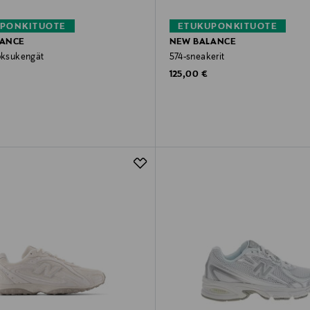
PONKITUOTE
ETUKUPONKITUOTE
LANCE
NEW BALANCE
uoksukengät
574-sneakerit
rice
Original Price
125,00 €