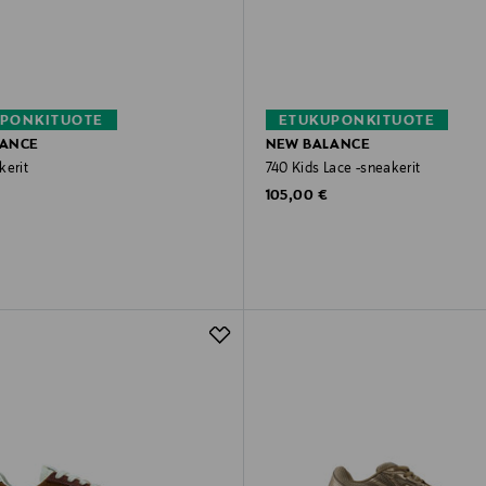
PONKITUOTE
ETUKUPONKITUOTE
LANCE
NEW BALANCE
kerit
740 Kids Lace -sneakerit
rice
Original Price
105,00 €