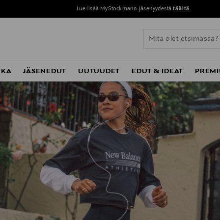
Lue lisää MyStockmann-jäsenyydestä
täältä
KKA
JÄSENEDUT
UUTUUDET
EDUT & IDEAT
PREMI