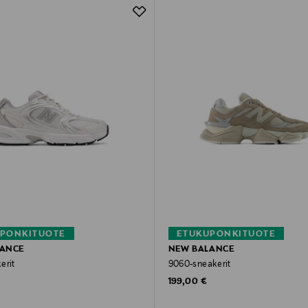
PONKITUOTE
ETUKUPONKITUOTE
LANCE
NEW BALANCE
erit
9060-sneakerit
rice
Original Price
199,00 €