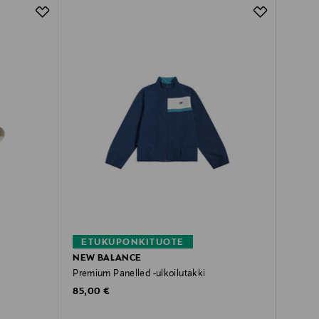
ETUKUPONKITUOTE
NEW BALANCE
Premium Panelled -ulkoilutakki
Original Price
85,00 €