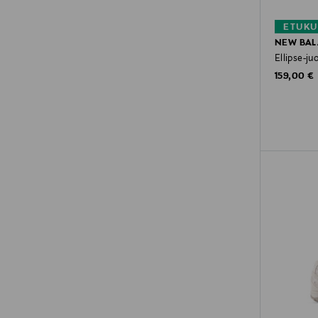
ETUKU
NEW BA
Ellipse-j
Original P
159,00 €