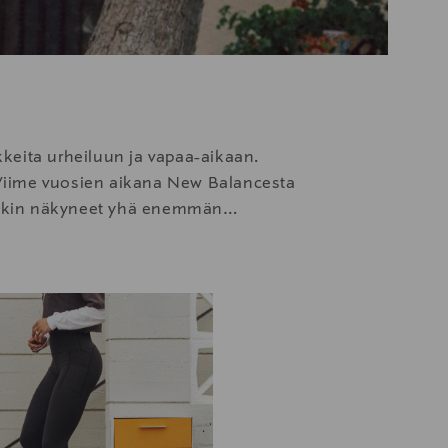
kkeita urheiluun ja vapaa-aikaan.
. Viime vuosien aikana New Balancesta
ovatkin näkyneet yhä enemmän
ineissa osuvat kohdilleen hyvän