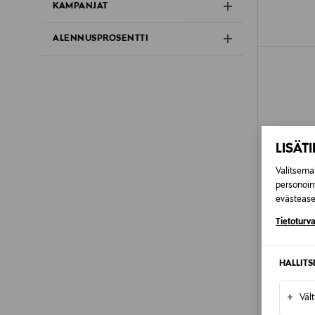
KAMPANJAT
ALENNUSPROSENTTI
LISÄT
Valitsemal
personoin
evästeaset
Tietoturva
HALLIT
ETUKU
+
Väl
NEW BA