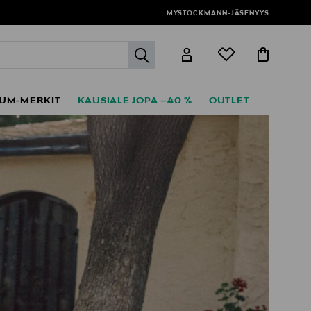
MYSTOCKMANN-JÄSENYYS
label.header.go
UM-MERKIT
KAUSIALE JOPA –40 %
OUTLET