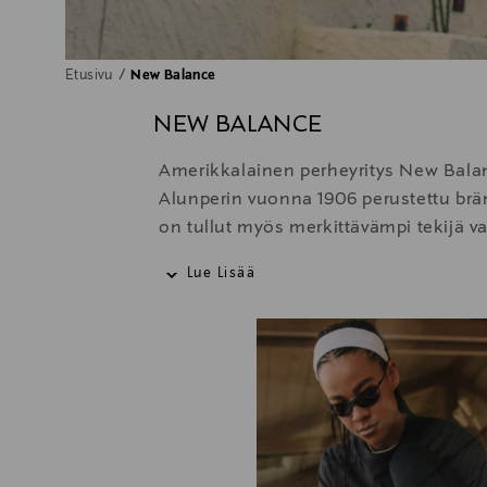
Etusivu
New Balance
NEW BALANCE
Amerikkalainen perheyritys New Balance
Alunperin vuonna 1906 perustettu brän
on tullut myös merkittävämpi tekijä 
muotiviikoilla, niin mallien kuin vier
Lue Lisää
jalkineen tärkeimmät ominaisuudet – t