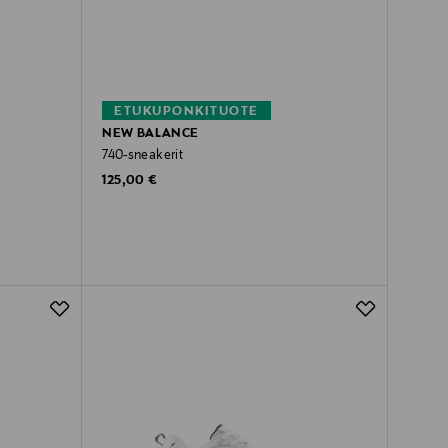
ETUKUPONKITUOTE
NEW BALANCE
740-sneakerit
Original Price
125,00 €