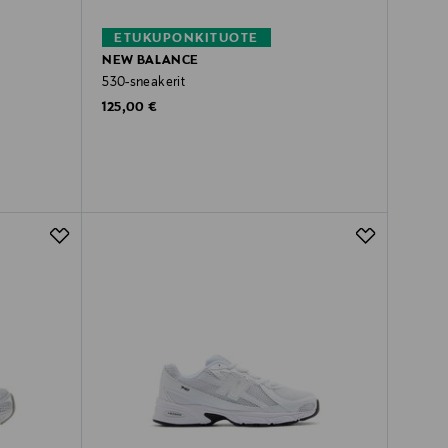
ETUKUPONKITUOTE
NEW BALANCE
530-sneakerit
Original Price
125,00 €