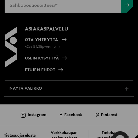
ASIAKASPALVELU
OTA YHTEYTTÄ
+358 9 1211(pvm/mpm)
USEIN KYSYTTYÄ
ETUJEN EHDOT
NÄYTÄ VALIKKO
TUKI & INFO
Instagram
Facebook
Pinterest
AJANKOHTAISTA
PALVELUT
Verkkokaupan
Tietoturva ja
Tietosuojaseloste