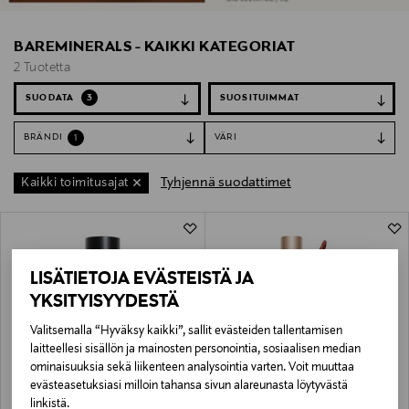
BAREMINERALS - KAIKKI KATEGORIAT
2 Tuotetta
SUODATA
3
BRÄNDI
VÄRI
1
Tyhjennä suodattimet
Kaikki toimitusajat
2 Tuotetta
LISÄTIETOJA EVÄSTEISTÄ JA
YKSITYISYYDESTÄ
Valitsemalla “Hyväksy kaikki”, sallit evästeiden tallentamisen
laitteellesi sisällön ja mainosten personointia, sosiaalisen median
ominaisuuksia sekä liikenteen analysointia varten. Voit muuttaa
evästeasetuksiasi milloin tahansa sivun alareunasta löytyvästä
BAREMINERALS
BAREMINERALS
linkistä.