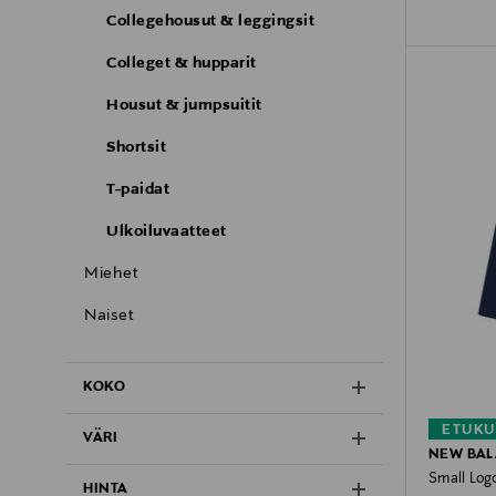
Collegehousut & leggingsit
Colleget & hupparit
Housut & jumpsuitit
Shortsit
T-paidat
Ulkoiluvaatteet
Miehet
Naiset
KOKO
ETUKU
VÄRI
NEW BA
Small Logo
HINTA