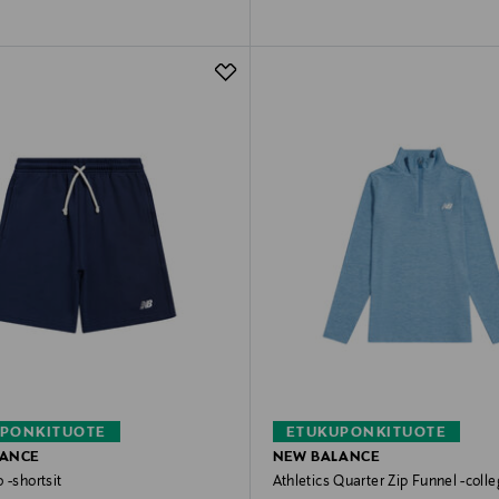
PONKITUOTE
ETUKUPONKITUOTE
LANCE
NEW BALANCE
 -shortsit
Athletics Quarter Zip Funnel -coll