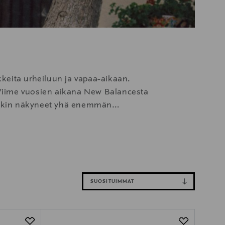
kkeita urheiluun ja vapaa-aikaan.
. Viime vuosien aikana New Balancesta
ovatkin näkyneet yhä enemmän
ineissa osuvat kohdilleen hyvän
SUOSITUIMMAT