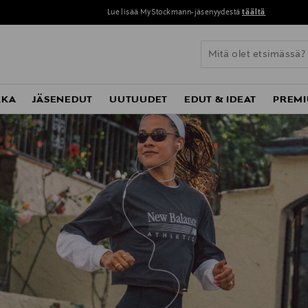
Lue lisää MyStockmann-jäsenyydestä
täältä
KKA
JÄSENEDUT
UUTUUDET
EDUT & IDEAT
PREMI