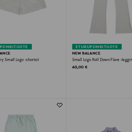
PONKITUOTE
ETUKUPONKITUOTE
LANCE
NEW BALANCE
ry Small Logo -shortsit
Small Logo Roll Down Flare -leggin
rice
Original Price
40,00 €