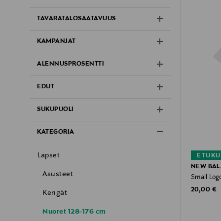
TAVARATALOSAATAVUUS
KAMPANJAT
ALENNUSPROSENTTI
EDUT
SUKUPUOLI
KATEGORIA
Lapset
ETUKU
NEW BA
Asusteet
Small Logo
Original P
20,00 €
Kengät
Nuoret 128-176 cm