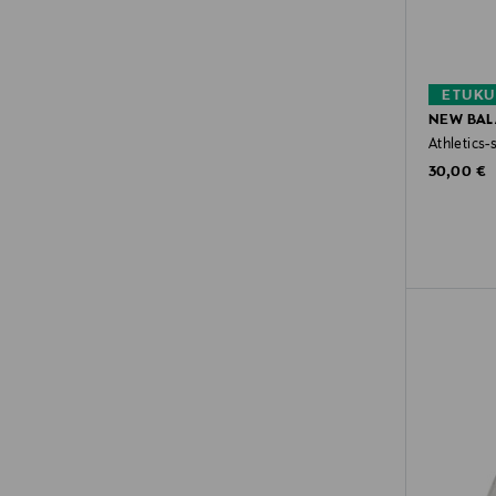
ETUKU
NEW BA
Athletics-s
Original P
30,00 €