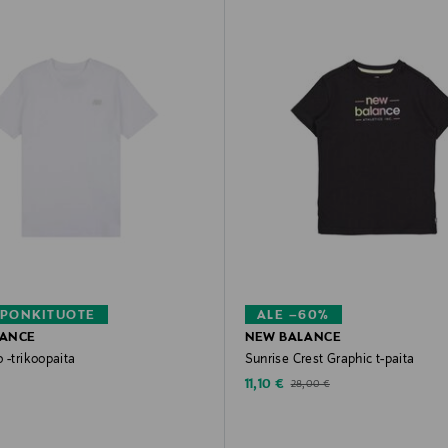
PONKITUOTE
ALE –60%
LANCE
NEW BALANCE
 -trikoopaita
Sunrise Crest Graphic t-paita
rice
Discounted Price
Original Price
11,10 €
28,00 €