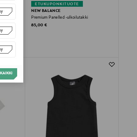
ETUKUPONKITUOTE
NEW BALANCE
sy
Premium Panelled -ulkoilutakki
Original Price
85,00 €
sy
sy
KAIKKI