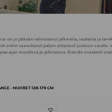
 on jo pitkään valmistanut jalkineita, vaatteita ja tarvi
di onkin saavuttanut paljon erityisesti juoksun saralla
vapaa-ajan muodissa ja jalkineissa. Brändin sneakerit 
ailijoidenkin jalassa. Eikä ihme, koska New Balancen jalk
yyli, mukavuus ja laatu.
NCE - NUORET 128-176 CM