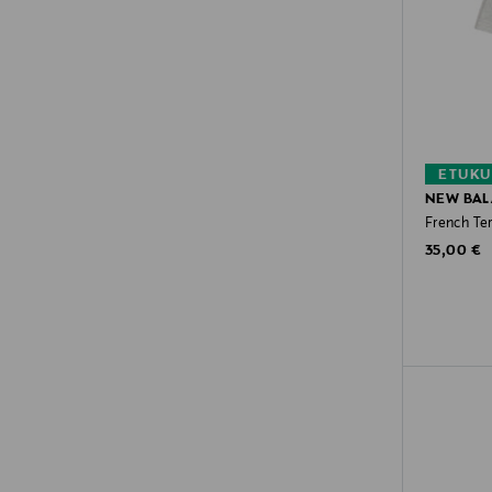
ETUKU
NEW BA
French Ter
Original P
35,00 €