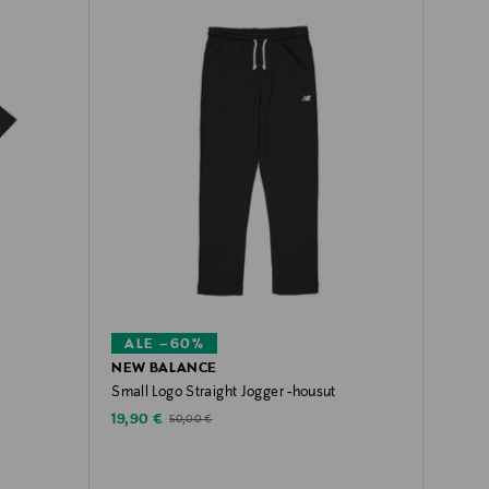
ALE –60%
NEW BALANCE
Small Logo Straight Jogger -housut
Discounted Price
Original Price
19,90 €
50,00 €