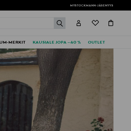
MYSTOCKMANN-JÄSENYYS
label.header.go
UM-MERKIT
KAUSIALE JOPA –40 %
OUTLET