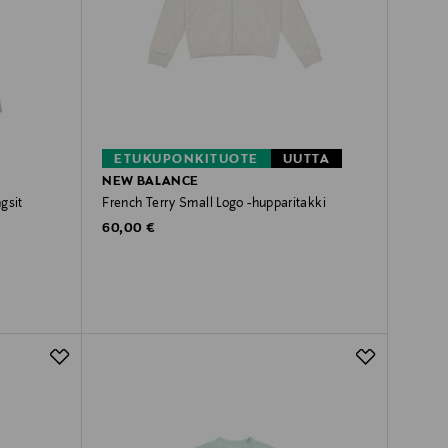
ETUKUPONKITUOTE
UUTTA
NEW BALANCE
gsit
French Terry Small Logo -hupparitakki
Original Price
60,00 €