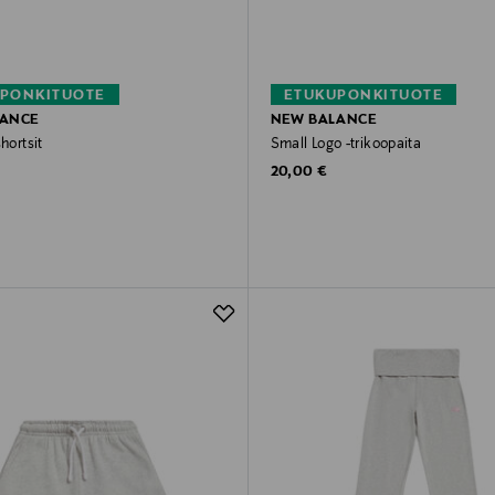
PONKITUOTE
ETUKUPONKITUOTE
LANCE
NEW BALANCE
hortsit
Small Logo -trikoopaita
rice
Original Price
20,00 €