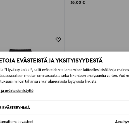
rice
Original Price
35,00 €
IETOJA EVÄSTEISTÄ JA YKSITYISYYDESTÄ
la “Hyväksy kaikki”, sallit evästeiden tallentamisen laitteellesi sisällön ja maino
tia, sosiaalisen median ominaisuuksia sekä liikenteen analysointia varten. Voit 
uksiasi milloin tahansa sivun alareunasta löytyvästä linkistä.
 ja evästeiden käyttö
SE EVÄSTERYHMIÄ
ttämättömät evästeet
Aina hyv