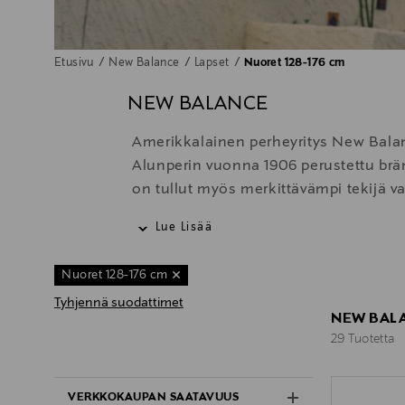
Etusivu
New Balance
Lapset
Nuoret 128-176 cm
NEW BALANCE
Amerikkalainen perheyritys New Balance
Alunperin vuonna 1906 perustettu brän
on tullut myös merkittävämpi tekijä 
muotiviikoilla, niin mallien kuin vier
Lue Lisää
jalkineen tärkeimmät ominaisuudet – t
Nuoret 128-176 cm
Tyhjennä suodattimet
NEW BALA
29 Tuotetta
29 Tuotetta
VERKKOKAUPAN SAATAVUUS