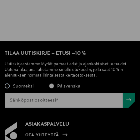
TILAA UUTISKIRJE
–
ETUSI
–
10 %
Uutiskirjeestämme löydät parhaat edut ja ajankohtaiset uutuudet.
Uutena tilaajana lähetämme sinulle etukoodin, jolla saat 10 %:n
alennuksen normaalihintaisesta kertaostoksesta.
Suomeksi
På svenska
ASIAKASPALVELU
OTA YHTEYTTÄ