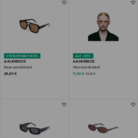
ETUKUPONKITUOTE
ALE –63%
A.KJÆRBEDE
A.KJÆRBEDE
Kaya-aurinkolasit
Alex-aurinkolasit
Original Price
Discounted Price
Original Price
29,95 €
11,00 €
29,95 €