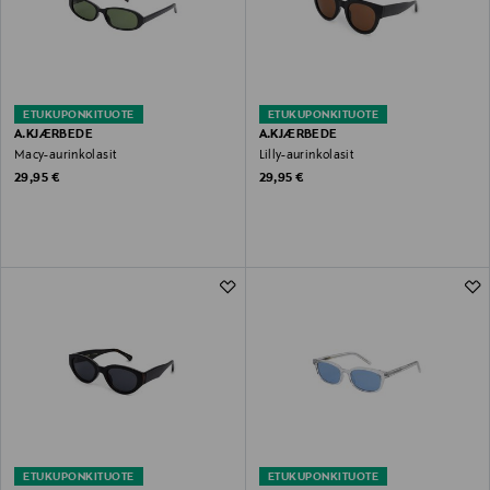
ETUKUPONKITUOTE
ETUKUPONKITUOTE
A.KJÆRBEDE
A.KJÆRBEDE
Macy-aurinkolasit
Lilly-aurinkolasit
Original Price
Original Price
29,95 €
29,95 €
ETUKUPONKITUOTE
ETUKUPONKITUOTE