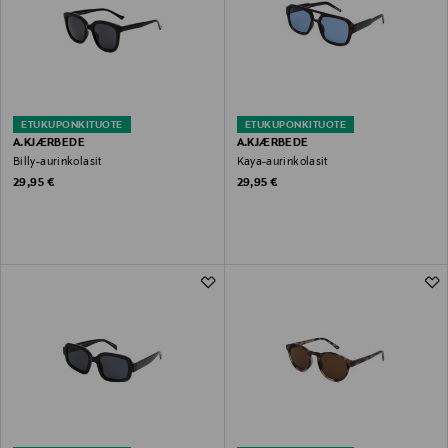
ETUKUPONKITUOTE
ETUKUPONKITUOTE
A.KJÆRBEDE
A.KJÆRBEDE
Billy-aurinkolasit
Kaya-aurinkolasit
Original Price
Original Price
29,95 €
29,95 €