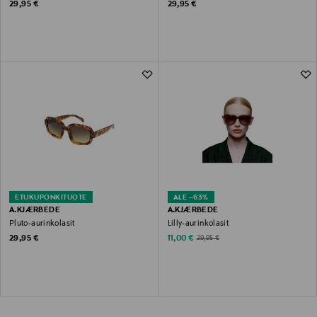
Original Price
Original Price
29,95 €
29,95 €
ETUKUPONKITUOTE
ALE –63%
A.KJÆRBEDE
A.KJÆRBEDE
Pluto-aurinkolasit
Lilly-aurinkolasit
Original Price
Discounted Price
Original Price
29,95 €
11,00 €
29,95 €