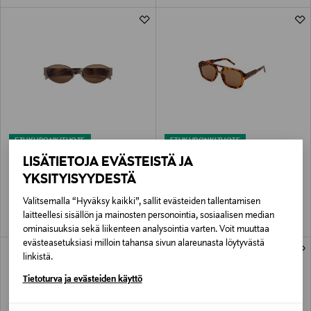
ETUKUPONKITUOTE
ETUKUPONKITUOTE
A.KJÆRBEDE
A.KJÆRBEDE
LISÄTIETOJA EVÄSTEISTÄ JA
Bella-aurinkolasit
Kaya-aurinkolasit
YKSITYISYYDESTÄ
Original Price
Original Price
29,95 €
29,95 €
Valitsemalla “Hyväksy kaikki”, sallit evästeiden tallentamisen
laitteellesi sisällön ja mainosten personointia, sosiaalisen median
ominaisuuksia sekä liikenteen analysointia varten. Voit muuttaa
evästeasetuksiasi milloin tahansa sivun alareunasta löytyvästä
linkistä.
Tietoturva ja evästeiden käyttö