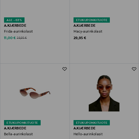
ALE –63%
ETUKUPONKITUOTE
A.KJÆRBEDE
A.KJÆRBEDE
Frida-aurinkolasit
Macy-aurinkolasit
Discounted Price
Original Price
Original Price
11,00 €
29,95 €
29,95 €
ETUKUPONKITUOTE
ETUKUPONKITUOTE
A.KJÆRBEDE
A.KJÆRBEDE
Bella-aurinkolasit
Hello-aurinkolasit