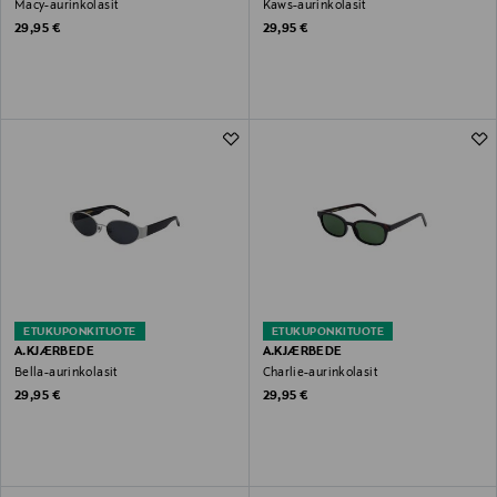
Macy-aurinkolasit
Kaws-aurinkolasit
Original Price
Original Price
29,95 €
29,95 €
ETUKUPONKITUOTE
ETUKUPONKITUOTE
A.KJÆRBEDE
A.KJÆRBEDE
Bella-aurinkolasit
Charlie-aurinkolasit
Original Price
Original Price
29,95 €
29,95 €