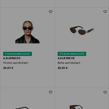
ETUKUPONKITUOTE
ETUKUPONKITUOTE
A.KJÆRBEDE
A.KJÆRBEDE
Winnie-aurinkolasit
Bella-aurinkolasit
Original Price
Original Price
29,95 €
29,95 €