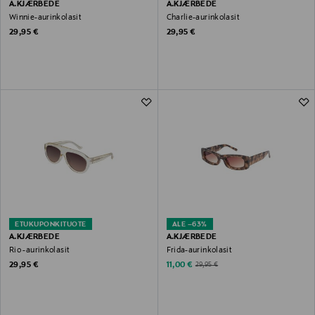
A.KJÆRBEDE
A.KJÆRBEDE
Winnie-aurinkolasit
Charlie-aurinkolasit
Original Price
Original Price
29,95 €
29,95 €
ETUKUPONKITUOTE
ALE –63%
A.KJÆRBEDE
A.KJÆRBEDE
Rio -aurinkolasit
Frida-aurinkolasit
Original Price
Discounted Price
Original Price
29,95 €
11,00 €
29,95 €