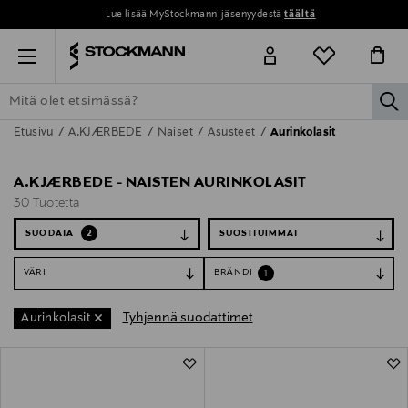
Lue lisää MyStockmann-jäsenyydestä
täältä
Menu
la
Etusivu
A.KJÆRBEDE
Naiset
Asusteet
Aurinkolasit
ETSI KAIKKI
NAISET
MIEHET
LAPSET
KOTI
KOSMETIIK
A.KJÆRBEDE - NAISTEN AURINKOLASIT
30 Tuotetta
SUODATA
2
VÄRI
BRÄNDI
1
Tyhjennä suodattimet
Aurinkolasit
30 Tuotetta